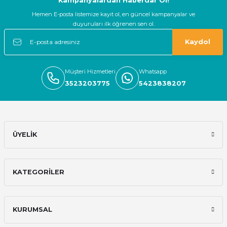
Kampanyalardan Haberdar Ol!
Hemen E-posta listemize kayıt ol, en güncel kampanyalar ve
duyuruları ilk öğrenen sen ol.
Kaydol
Müşteri Hizmetleri
Whatsapp
3523203775
5423838207
ÜYELİK
KATEGORİLER
KURUMSAL