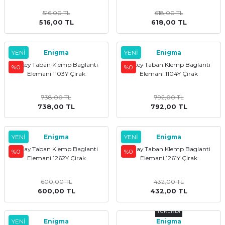
kler
meleri
516,00 TL
618,00 TL
516,00 TL
618,00 TL
YENİ
Enigma
YENİ
Enigma
Dikey Taban Klemp Baglanti
Dikey Taban Klemp Baglanti
%0
%0
Elemani 1103Y Çirak
Elemani 1104Y Çirak
ri
738,00 TL
792,00 TL
738,00 TL
792,00 TL
YENİ
Enigma
YENİ
Enigma
Yatay Taban Klemp Baglanti
Yatay Taban Klemp Baglanti
%0
%0
Elemani 1262Y Çirak
Elemani 1261Y Çirak
600,00 TL
432,00 TL
600,00 TL
432,00 TL
TÜKENDİ
YENİ
Enigma
Enigma