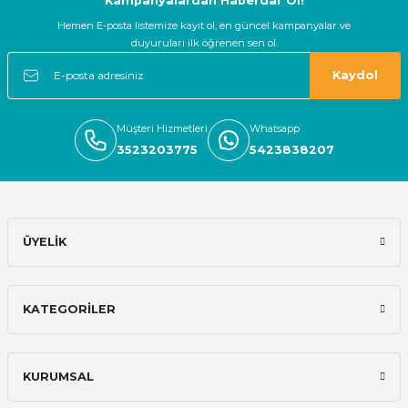
Kampanyalardan Haberdar Ol!
Hemen E-posta listemize kayıt ol, en güncel kampanyalar ve
duyuruları ilk öğrenen sen ol.
Kaydol
Müşteri Hizmetleri
Whatsapp
3523203775
5423838207
ÜYELİK
KATEGORİLER
KURUMSAL