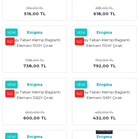
kler
meleri
516,00 TL
618,00 TL
516,00 TL
618,00 TL
YENİ
Enigma
YENİ
Enigma
Dikey Taban Klemp Baglanti
Dikey Taban Klemp Baglanti
%0
%0
Elemani 1103Y Çirak
Elemani 1104Y Çirak
ri
738,00 TL
792,00 TL
738,00 TL
792,00 TL
YENİ
Enigma
YENİ
Enigma
Yatay Taban Klemp Baglanti
Yatay Taban Klemp Baglanti
%0
%0
Elemani 1262Y Çirak
Elemani 1261Y Çirak
600,00 TL
432,00 TL
600,00 TL
432,00 TL
TÜKENDİ
YENİ
Enigma
Enigma