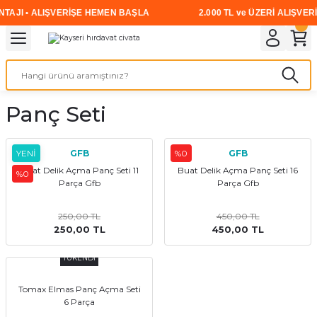
TAJI • ALIŞVERİŞE HEMEN BAŞLA
2.000 TL ve ÜZERİ ALIŞVERİ
Geri Dön
Geri Dön
Geri Dön
Geri Dön
Geri Dön
Geri Dön
Geri Dön
i
rünler
emanları
leri
avalı Aletler
aşıma
ırıcı
Vidalar
Elektrikli el aletleri
Kaynak malzemeleri
Zımpara ve Kesici Diskler
me
leri
eleri
ım
Akıllı Vidalar
Akülü Vidalamalar
Gaz Armatürleri
Cırt Zımparalar
Panç Seti
ox
Sunta Vidası
Elektrikli Matkaplar
Mıknatıslar
YENİ
GFB
%0
GFB
egman
eleri
ci Diskler
Somun Sıkma Makineleri
Buat Delik Açma Panç Seti 11
Buat Delik Açma Panç Seti 16
%0
Parça Gfb
Parça Gfb
nlar
Taşlamalar
250,00 TL
450,00 TL
250,00 TL
450,00 TL
üler
arı
TÜKENDİ
ler
 makinaları
Tomax Elmas Panç Açma Seti
cılar
n
6 Parça