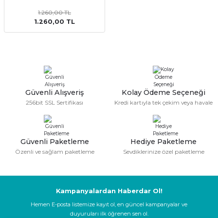
kler
meleri
1.260,00 TL
1.260,00 TL
ri
Güvenli Alışveriş
Kolay Ödeme Seçeneği
256bit SSL Sertifikası
Kredi kartıyla tek çekim veya havale
Güvenli Paketleme
Hediye Paketleme
Özenli ve sağlam paketleme
Sevdiklerinize özel paketleme
Kampanyalardan Haberdar Ol!
Hemen E-posta listemize kayıt ol, en güncel kampanyalar ve
duyuruları ilk öğrenen sen ol.