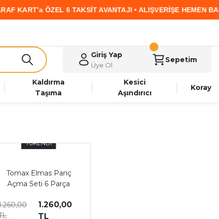
ZEL 6 TAKSİT AVANTAJI • ALIŞVERİŞE HEMEN BAŞLA
Giriş Yap
Sepetim
Üye Ol
Kaldırma
Kesici
Koray
Taşıma
Aşındırıcı
TÜKENDİ
Tomax Elmas Panç
Açma Seti 6 Parça
1.260,00
1.260,00
TL
TL