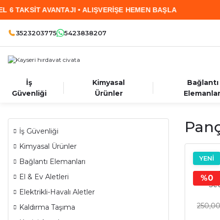
VANTAJI • ALIŞVERİŞE HEMEN BAŞLA
2.000 TL
3523203775
5423838207
İş
Kimyasal
Bağlantı
Güvenliği
Ürünler
Elemanlar
Panç
İş Güvenliği
Kimyasal Ürünler
YENİ
Bağlantı Elemanları
Buat 
El & Ev Aletleri
%0
Set
Elektrikli-Havalı Aletler
250,00
Kaldırma Taşıma