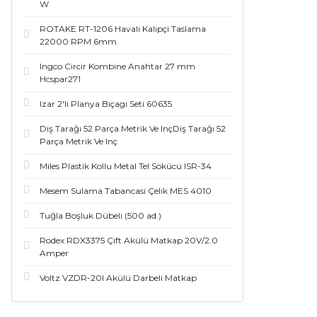
W
ROTAKE RT-1206 Havali Kalipçi Taslama
22000 RPM 6mm
Ingco Circir Kombine Anahtar 27 mm
Hcspar271
Izar 2'li Planya Biçagi Seti 60635
Diş Tarağı 52 Parça Metrik Ve InçDiş Tarağı 52
Parça Metrik Ve Inç
Miles Plastik Kollu Metal Tel Sökücü ISR-34
Mesem Sulama Tabancasi Çelik MES 4010
Tuğla Boşluk Dübeli (500 ad.)
Rodex RDX3375 Çift Akülü Matkap 20V/2.0
Amper
Voltz VZDR-20I Akülü Darbeli Matkap