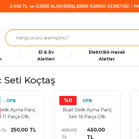
 ve ÜZERİ ALIŞVERİŞLERDE KARGO ÜCRETSİZ • PARAF KART’a Ö
El & Ev
Elektrikli-Havalı
ı
Aletleri
Aletler
 Seti Koçtaş
%0
GFB
GFB
Delik Açma Panç
Buat Delik Açma Panç
i 11 Parça Gfb
Seti 16 Parça Gfb
250,00 TL
450,00
 TL
450,00
TL
TL