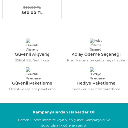
kler
meleri
360,00 TL
360,00 TL
ri
Güvenli Alışveriş
Kolay Ödeme Seçeneği
256bit SSL Sertifikası
Kredi kartıyla tek çekim veya havale
Güvenli Paketleme
Hediye Paketleme
Özenli ve sağlam paketleme
Sevdiklerinize özel paketleme
Kampanyalardan Haberdar Ol!
Hemen E-posta listemize kayıt ol, en güncel kampanyalar ve
duyuruları ilk öğrenen sen ol.