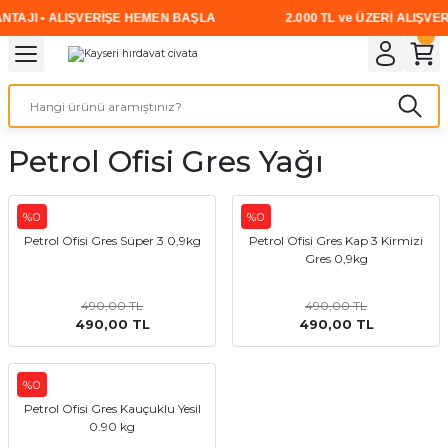
NTAJI • ALIŞVERİŞE HEMEN BAŞLA
2.000 TL ve ÜZERİ ALIŞVER
Geri Dön
Geri Dön
Geri Dön
Geri Dön
Geri Dön
Geri Dön
Geri Dön
i
rünler
emanları
leri
avalı Aletler
aşıma
ırıcı
Vidalar
Elektrikli el aletleri
Kaynak malzemeleri
Zımpara ve Kesici Diskler
me
leri
eleri
ım
Akıllı Vidalar
Akülü Vidalamalar
Gaz Armatürleri
Cırt Zımparalar
Petrol Ofisi Gres Yağı
ox
Sunta Vidası
Elektrikli Matkaplar
Mıknatıslar
%0
%0
egman
eleri
ci Diskler
Somun Sıkma Makineleri
Petrol Ofisi Gres Süper 3 0,9kg
Petrol Ofisi Gres Kap 3 Kirmizi
Gres 0,9kg
nlar
Taşlamalar
490,00 TL
490,00 TL
490,00 TL
490,00 TL
üler
arı
ler
 makinaları
%0
Petrol Ofisi Gres Kauçuklu Yesil
cılar
n
0.90 kg