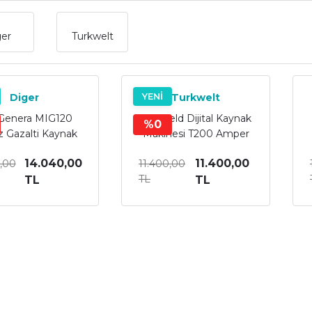
ger
Turkwelt
YENİ
Diger
Turkwelt
Genera MIG120
Turkweld Dijital Kaynak
%0
z Gazalti Kaynak
Makinesi T200 Amper
Makinesi
14.040,00
11.400,00
,00
11.400,00
TL
TL
TL