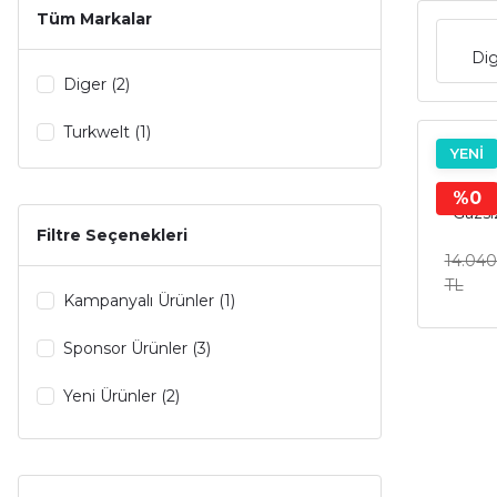
Tüm Markalar
Di
Diger (2)
Turkwelt (1)
YENİ
Eps 
%0
Gazsi
Filtre Seçenekleri
14.040
TL
Kampanyalı Ürünler (1)
Sponsor Ürünler (3)
Yeni Ürünler (2)
İndirimli Ürünler (3)