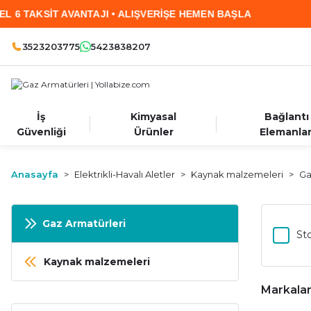
VANTAJI • ALIŞVERİŞE HEMEN BAŞLA
2.000 TL
3523203775
5423838207
İş
Kimyasal
Bağlantı
Güvenliği
Ürünler
Elemanlar
Anasayfa
Elektrikli-Havalı Aletler
Kaynak malzemeleri
Ga
Gaz Armatürleri
Sto
Kaynak malzemeleri
Markala