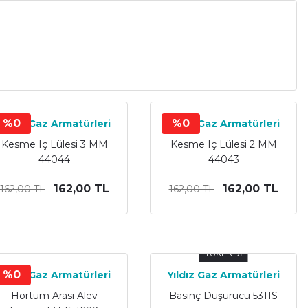
%0
%0
Yıldız Gaz Armatürleri
Yıldız Gaz Armatürleri
Kesme Iç Lülesi 3 MM
Kesme Iç Lülesi 2 MM
44044
44043
162,00 TL
162,00 TL
162,00 TL
162,00 TL
TÜKENDİ
%0
Yıldız Gaz Armatürleri
Yıldız Gaz Armatürleri
Hortum Arasi Alev
Basinç Düşürücü 5311S