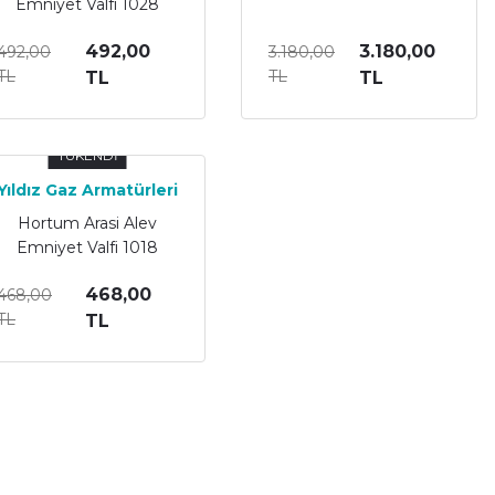
Emniyet Valfi 1028
492,00
3.180,00
492,00
3.180,00
TL
TL
TL
TL
TÜKENDİ
Yıldız Gaz Armatürleri
Hortum Arasi Alev
Emniyet Valfi 1018
468,00
468,00
TL
TL