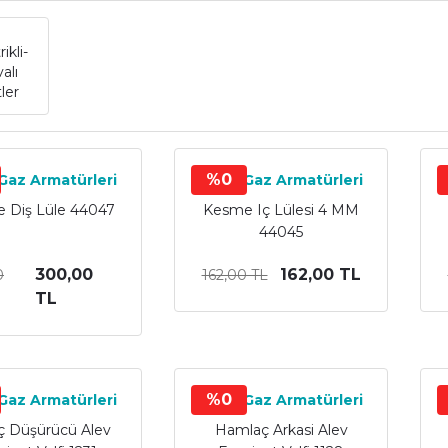
ikli-
alı
tler
%0
 Gaz Armatürleri
Yıldız Gaz Armatürleri
 Diş Lüle 44047
Kesme Iç Lülesi 4 MM
44045
300,00
162,00 TL
0
162,00 TL
TL
%0
 Gaz Armatürleri
Yıldız Gaz Armatürleri
ç Düşürücü Alev
Hamlaç Arkasi Alev