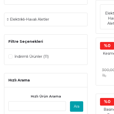
Elektr
Hav
Elektrikli-Havalı Aletler
Ale
Filtre Seçenekleri
%0
Yıldız
Kesme
İndirimli Ürünler (11)
300,0
TL
Hızlı Arama
Hızlı Ürün Arama
%0
Yıldız
Ara
Basin