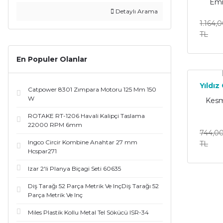
Emn
Detaylı Arama
1.164,
TL
En Populer Olanlar
Yıldız
Catpower 8301 Zımpara Motoru 125 Mm 150
W
Kesm
ROTAKE RT-1206 Havali Kalipçi Taslama
22000 RPM 6mm
744,0
Ingco Circir Kombine Anahtar 27 mm
TL
Hcspar271
Izar 2'li Planya Biçagi Seti 60635
Diş Tarağı 52 Parça Metrik Ve InçDiş Tarağı 52
Parça Metrik Ve Inç
Miles Plastik Kollu Metal Tel Sökücü ISR-34