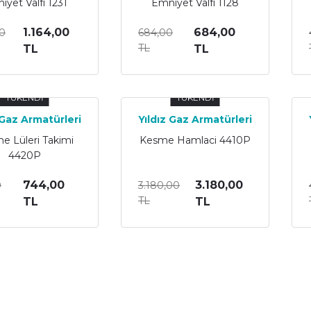
iyet Valfi 1231
Emniyet Valfi 1128
1.164,00
684,00
00
684,00
TL
TL
TL
TÜKENDİ
TÜKENDİ
 Gaz Armatürleri
Yıldız Gaz Armatürleri
e Lüleri Takimi
Kesme Hamlaci 4410P
4420P
744,00
3.180,00
0
3.180,00
TL
TL
TL