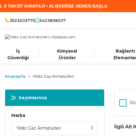
ANTAJI • ALIŞVERİŞE HEMEN BAŞLA
2.000 TL 
3523203775
5423838207
İş
Kimyasal
Bağlantı
Güvenliği
Ürünler
Elemanlar
Anasayfa
Yıldız Gaz Armatürleri
Seçimleriniz
Sto
Marka
İlgili Alt
Yıldız Gaz Armatürleri